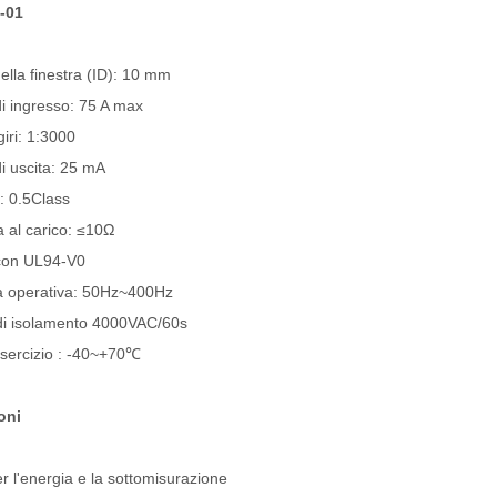
-01
ella finestra (ID): 10 mm
i ingresso: 75 A max
iri: 1:3000
i uscita: 25 mA
: 0.5Class
 al carico: ≤10Ω
con UL94-V0
 operativa: 50Hz~400Hz
di isolamento 4000VAC/60s
esercizio : -40~+70℃
oni
er l'energia e la sottomisurazione