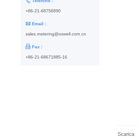

Telefono :
+86-21-68756890

Email :
sales.metering@oswell.com.cn

Fax :
+86-21-68671885-16
Scarica