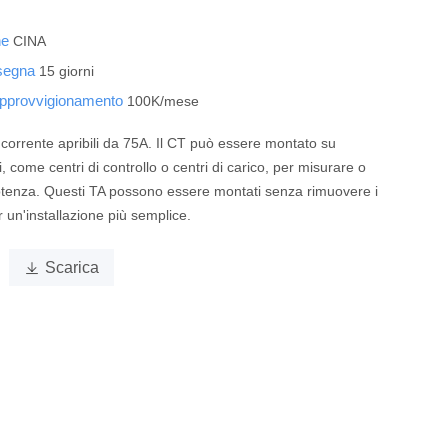
ine
CINA
nsegna
15 giorni
 approvvigionamento
100K/mese
 corrente apribili da 75A. Il CT può essere montato su
i, come centri di controllo o centri di carico, per misurare o
otenza. Questi TA possono essere montati senza rimuovere i
r un'installazione più semplice.

Scarica