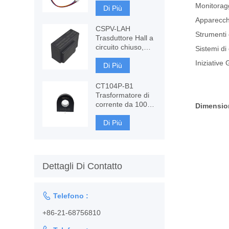
Monitoragg
Fluxgate basato
Di Più
su componenti
Apparecchi
CSPV-LAH
Strumenti 
Trasduttore Hall a
circuito chiuso,
Sistemi di 
misura AC, DC
Iniziativ
Di Più
CT104P-B1
Trasformatore di
corrente da 100 A,
Dimension
monitoraggio e
protezione
Di Più
Dettagli Di Contatto

Telefono :
+86-21-68756810