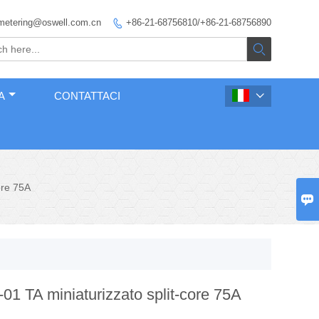
metering@oswell.com.cn
+86-21-68756810/+86-21-68756890


A
CONTATTACI

ore 75A

1 TA miniaturizzato split-core 75A