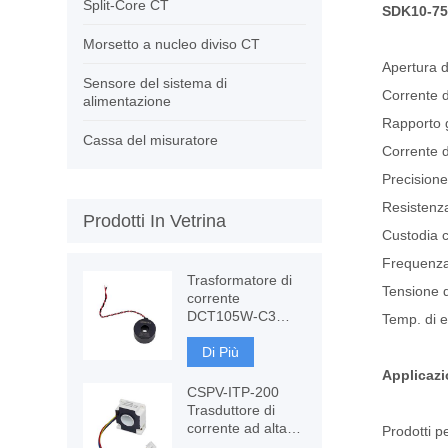
Split-Core CT
SDK10-75
Morsetto a nucleo diviso CT
Apertura d
Sensore del sistema di
Corrente d
alimentazione
Rapporto g
Cassa del misuratore
Corrente d
Precisione
Resistenza
Prodotti In Vetrina
Custodia 
Frequenza
Trasformatore di
Tensione 
corrente
DCT105W-C3
Temp. di 
120A con
immunità CC,
Di Più
misurazione CT
Applicazi
CSPV-ITP-200
Trasduttore di
corrente ad alta
Prodotti p
precisione,