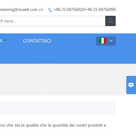
metering@oswell.com.cn
+86-21-68756810/+86-21-68756890


A
CONTATTACI


no che sia la qualità che la quantità dei nostri prodotti e