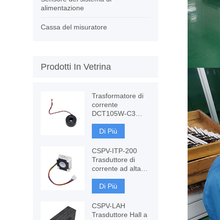
alimentazione
Cassa del misuratore
Prodotti In Vetrina
Trasformatore di
corrente
DCT105W-C3
120A con
immunità CC,
Di Più
misurazione CT
CSPV-ITP-200
Trasduttore di
corrente ad alta
precisione,
Fluxgate basato
Di Più
su componenti
CSPV-LAH
Trasduttore Hall a