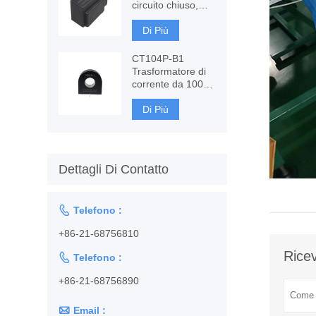
circuito chiuso,
misura AC, DC
Di Più
CT104P-B1
Trasformatore di
corrente da 100 A,
monitoraggio e
protezione
Di Più
Dettagli Di Contatto

Telefono :
+86-21-68756810
Ricev

Telefono :
+86-21-68756890

Email :