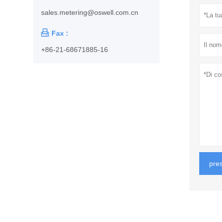
sales.metering@oswell.com.cn

Fax :
+86-21-68671885-16
pre