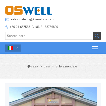

sales.metering@oswell.com.cn
+86-21-68756810/+86-21-68756890




>
casi
>
Stile aziendale
casa