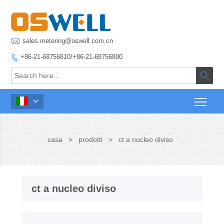

sales.metering@oswell.com.cn
+86-21-68756810/+86-21-68756890



casa
>
prodotti
>
ct a nucleo diviso
ct a nucleo diviso