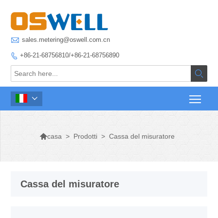

sales.metering@oswell.com.cn
+86-21-68756810/+86-21-68756890




>
Prodotti
>
Cassa del misuratore
casa
Cassa del misuratore