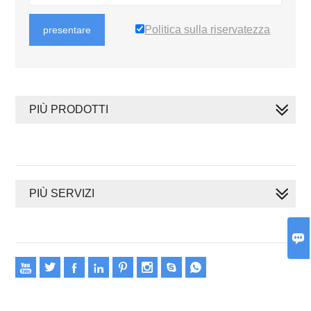
Politica sulla riservatezza
presentare
PIÙ PRODOTTI
PIÙ SERVIZI









Copyright 2020 © Oswell E-Group Limited