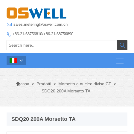

sales.metering@oswell.com.cn
+86-21-68756810/+86-21-68756890




>
Prodotti
>
Morsetto a nucleo diviso CT
>
casa
SDQ20 200A Morsetto TA
SDQ20 200A Morsetto TA