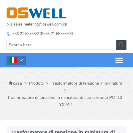

sales.metering@oswell.com.cn
+86-21-68756810/+86-21-68756890




>
Prodotti
>
Trasformatore di tensione in miniatura
casa
>
Trasformatore di tensione in miniatura di tipo corrente PCT13-
YX2A2
Trasformatore di tensione in miniatura di