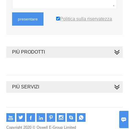
Politica sulla riservatezza
presentare
PIÙ PRODOTTI
PIÙ SERVIZI









Copyright 2020 © Oswell E-Group Limited