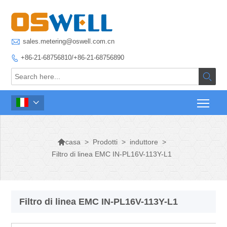

sales.metering@oswell.com.cn
+86-21-68756810/+86-21-68756890




>
Prodotti
>
induttore
>
casa
Filtro di linea EMC IN-PL16V-113Y-L1
Filtro di linea EMC IN-PL16V-113Y-L1