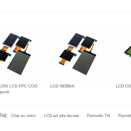
1300 LCD FPC COG
LCD NEBBIA
LCD C
punti
Tag:
Chip su vetro
LCD ad alta durata
Pannello TN
Pannel