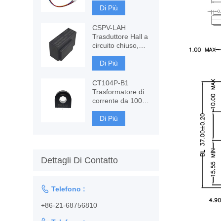
Fluxgate basato
Di Più
su componenti
CSPV-LAH
Trasduttore Hall a
circuito chiuso,
misura AC, DC
Di Più
CT104P-B1
Trasformatore di
corrente da 100 A,
monitoraggio e
protezione
Di Più
Dettagli Di Contatto

Telefono :
+86-21-68756810