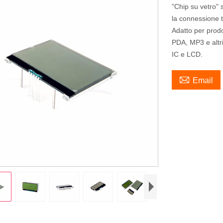
"Chip su vetro" s
la connessione t
Adatto per prodo
PDA, MP3 e altri 
IC e LCD.

Email