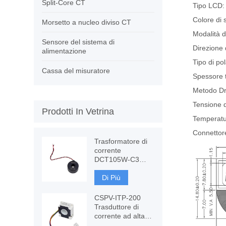
Split-Core CT
Tipo LCD:
Colore di s
Morsetto a nucleo diviso CT
Modalità di
Sensore del sistema di
Direzione 
alimentazione
Tipo di po
Cassa del misuratore
Spessore 
Metodo Dri
Tensione d
Prodotti In Vetrina
Temperatu
Connettore
Trasformatore di
corrente
DCT105W-C3
120A con
immunità CC,
Di Più
misurazione CT
CSPV-ITP-200
Trasduttore di
corrente ad alta
precisione,