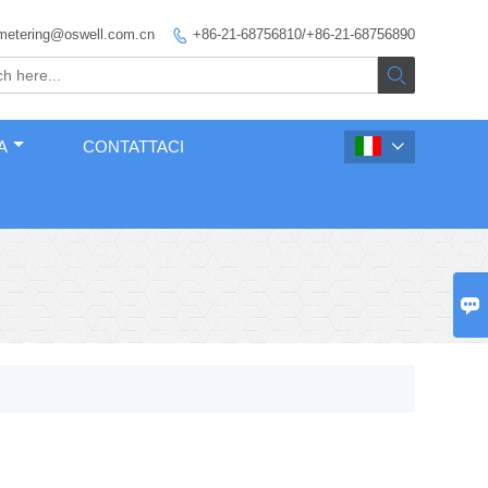
metering@oswell.com.cn
+86-21-68756810/+86-21-68756890


A
CONTATTACI

