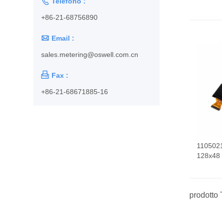

Telefono :
+86-21-68756890

Email :
sales.metering@oswell.com.cn

Fax :
+86-21-68671885-16
110502
128x48 
prodotto 