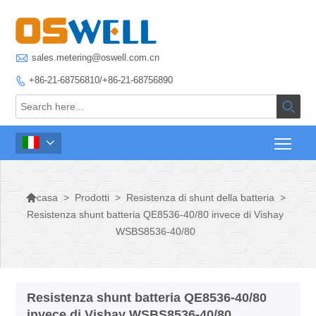

sales.metering@oswell.com.cn
+86-21-68756810/+86-21-68756890




>
Prodotti
>
Resistenza di shunt della batteria
>
casa
Resistenza shunt batteria QE8536-40/80 invece di Vishay
WSBS8536-40/80
Resistenza shunt batteria QE8536-40/80
invece di Vishay WSBS8536-40/80