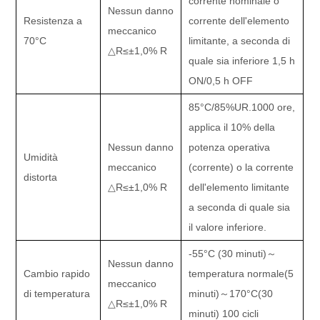
corrente nominale o
Nessun danno
Resistenza a
corrente dell'elemento
meccanico
70
°C
limitante, a seconda di
△
R
≤±
1,0% R
quale sia inferiore 1,5 h
ON/0,5 h OFF
85
°C
/85%UR.1000 ore,
applica il 10% della
Nessun danno
potenza operativa
Umidità
meccanico
(corrente) o la corrente
distorta
△
R
≤±
1,0% R
dell'elemento limitante
a seconda di quale sia
il valore inferiore.
-55
°C (
30 minuti
)～
Nessun danno
Cambio rapido
temperatura normale
(
5
meccanico
di temperatura
minuti
)～
170
°C
(30
△
R
≤±
1,0% R
minuti) 100 cicli