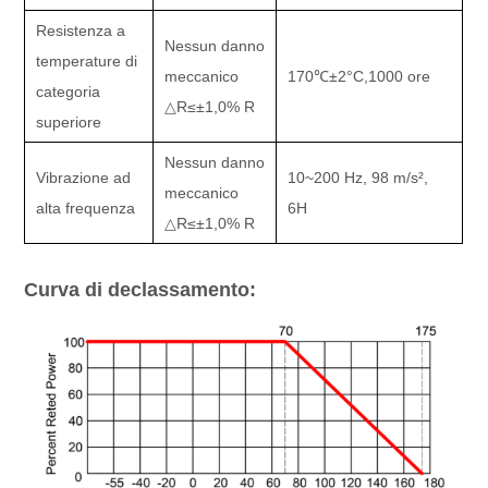
Resistenza a
Nessun danno
temperature di
meccanico
170
℃±
2
°C,
1000 ore
categoria
△
R
≤±
1,0% R
superiore
Nessun danno
Vibrazione ad
10~200 Hz, 98 m/s
²
,
meccanico
alta frequenza
6H
△
R
≤±
1,0% R
Curva di declassamento: