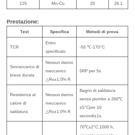
125
Mn-Cu
20
26.1
Prestazione:
Test
Specifica
Metodi di prova
Entro
TCR
-55 ℃
-170
°C
specificato
Nessun danno
Sovraccarico di
meccanico
5RP per 5s
breve durata
△
R
≤±
1,0% R
Bagno di saldatura
Resistenza al
Nessun danno
senza piombo a 260
℃
calore di
meccanico
±
5
°C
per 10
saldatura
△
R
≤±
1,0% R
secondi
±
1s.
70
℃±
2
°C,
1000 h,