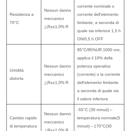
corrente nominale o
Nessun danno
Resistenza a
corrente dell'elemento
meccanico
70
°C
limitante, a seconda di
△
R
≤±
1,0% R
quale sia inferiore 1,5 h
ON/0,5 h OFF
85
°C
/85%UR.1000 ore,
applica il 10% della
Nessun danno
potenza operativa
Umidità
meccanico
(corrente) o la corrente
distorta
△
R
≤±
1,0% R
dell'elemento limitante
a seconda di quale sia
il valore inferiore.
-55
°C (
30 minuti
)～
Nessun danno
Cambio rapido
temperatura normale
(
5
meccanico
di temperatura
minuti
)～
170
°C
(30
△
R
≤±
1,0% R