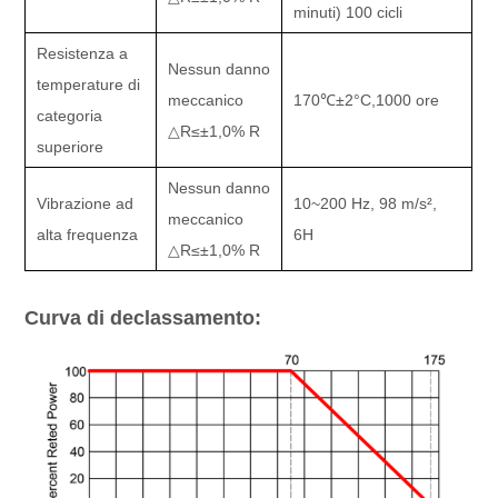
minuti) 100 cicli
Resistenza a
Nessun danno
temperature di
meccanico
170
℃±
2
°C,
1000 ore
categoria
△
R
≤±
1,0% R
superiore
Nessun danno
Vibrazione ad
10~200 Hz, 98 m/s
²
,
meccanico
alta frequenza
6H
△
R
≤±
1,0% R
Curva di declassamento: