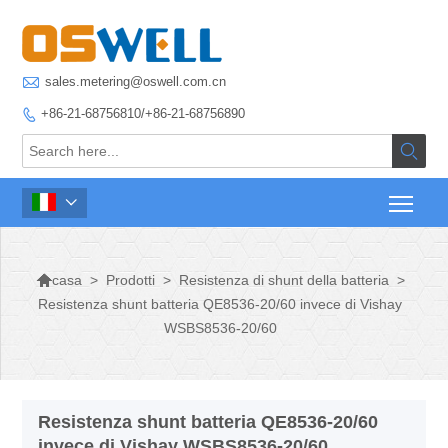

sales.metering@oswell.com.cn
+86-21-68756810/+86-21-68756890




>
Prodotti
>
Resistenza di shunt della batteria
>
casa
Resistenza shunt batteria QE8536-20/60 invece di Vishay
WSBS8536-20/60
Resistenza shunt batteria QE8536-20/60
invece di Vishay WSBS8536-20/60