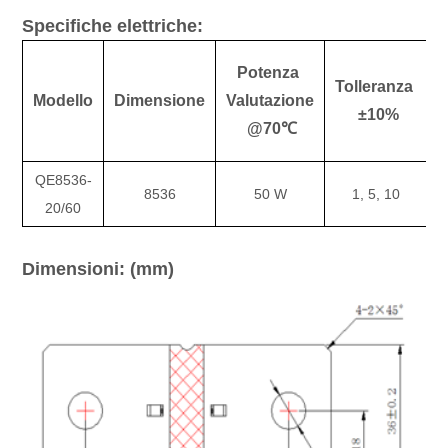
Specifiche elettriche:
Potenza
Tolleranza
R
Modello
Dimensione
Valutazione
±10%
@70℃
QE8536-
8536
50 W
1, 5, 10
20/60
Dimensioni: (mm)