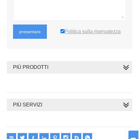
Politica sulla riservatezza
presentare
PIÙ PRODOTTI
PIÙ SERVIZI







