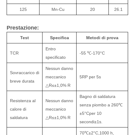
125
Mn-Cu
20
26.1
Prestazione:
Test
Specifica
Metodi di prova
Entro
TCR
-55 ℃
-170
°C
specificato
Nessun danno
Sovraccarico di
meccanico
5RP per 5s
breve durata
△
R
≤±
1,0% R
Bagno di saldatura
Resistenza al
Nessun danno
senza piombo a 260
℃
calore di
meccanico
±
5
°C
per 10
saldatura
△
R
≤±
1,0% R
secondi
±
1s.
70
℃±
2
°C,
1000 h,