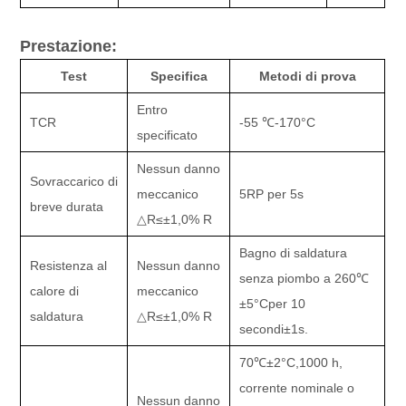
Prestazione:
Test
Specifica
Metodi di prova
Entro
TCR
-55 ℃
-170
°C
specificato
Nessun danno
Sovraccarico di
meccanico
5RP per 5s
breve durata
△
R
≤±
1,0% R
Bagno di saldatura
Resistenza al
Nessun danno
senza piombo a 260
℃
calore di
meccanico
±
5
°C
per 10
saldatura
△
R
≤±
1,0% R
secondi
±
1s.
70
℃±
2
°C,
1000 h,
corrente nominale o
Nessun danno