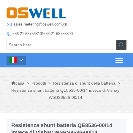

sales.metering@oswell.com.cn
+86-21-68756810/+86-21-68756890




>
Prodotti
>
Resistenza di shunt della batteria
>
casa
Resistenza shunt batteria QE8536-00/14 invece di Vishay
WSBS8536-00/14
Resistenza shunt batteria QE8536-00/14
invece di Vishay WSBS8536-00/14