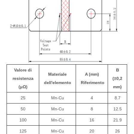
Valore di
B
Materiale
A (mm)
resistenza
(±0,2
dell'elemento
Riferimento
(μΩ)
mm)
25
Mn-Cu
4
8.7
50
Mn-Cu
8
12.5
100
Mn-Cu
16
21.9
125
Mn-Cu
20
26