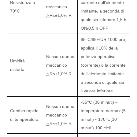
Resistenza a
corrente dell'elemento
meccanico
70
°C
limitante, a seconda di
△
R
≤±
1,0% R
quale sia inferiore 1,5 h
ON/0,5 h OFF
85
°C
/85%UR.1000 ore,
applica il 10% della
Nessun danno
potenza operativa
Umidità
meccanico
(corrente) o la corrente
distorta
△
R
≤±
1,0% R
dell'elemento limitante
a seconda di quale sia
il valore inferiore.
-55
°C (
30 minuti
)～
Nessun danno
Cambio rapido
temperatura normale
(
5
meccanico
di temperatura
minuti
)～
170
°C
(30
△
R
≤±
1,0% R
minuti) 100 cicli