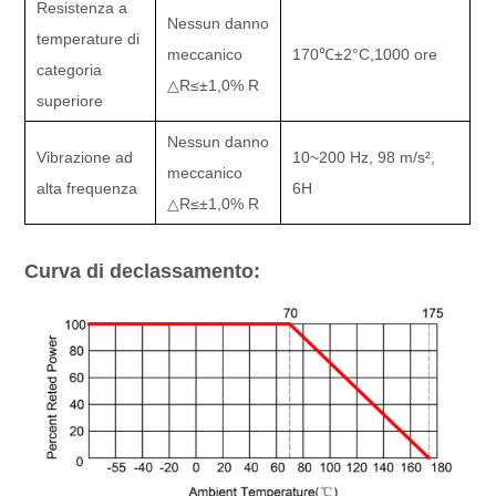
Resistenza a
Nessun danno
temperature di
meccanico
170
℃±
2
°C,
1000 ore
categoria
△
R
≤±
1,0% R
superiore
Nessun danno
Vibrazione ad
10~200 Hz, 98 m/s
²
,
meccanico
alta frequenza
6H
△
R
≤±
1,0% R
Curva di declassamento: