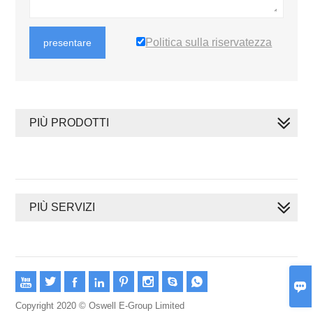
Politica sulla riservatezza
presentare
PIÙ PRODOTTI
PIÙ SERVIZI









Copyright 2020 © Oswell E-Group Limited