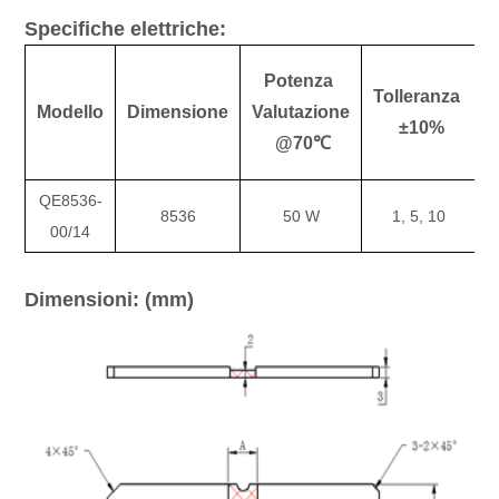
Specifiche elettriche:
Potenza
Tolleranza
R
Modello
Dimensione
Valutazione
±10%
@70℃
QE8536-
8536
50 W
1, 5, 10
00/14
Dimensioni: (mm)