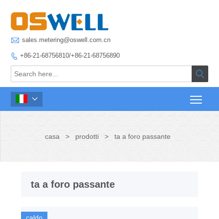

sales.metering@oswell.com.cn
+86-21-68756810/+86-21-68756890



casa
>
prodotti
>
ta a foro passante
ta a foro passante
caldo