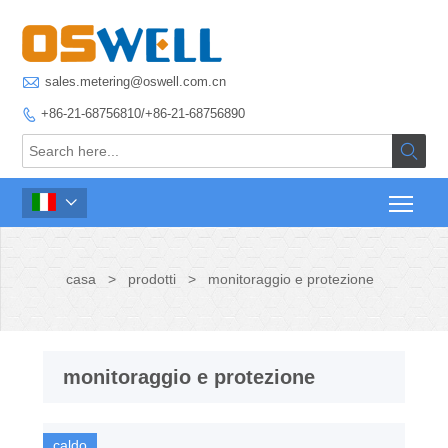

sales.metering@oswell.com.cn
+86-21-68756810/+86-21-68756890



casa
>
prodotti
>
monitoraggio e protezione
monitoraggio e protezione
caldo